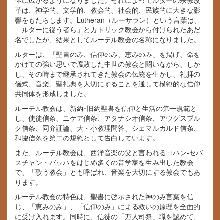
体に広がるようになりました。それによってルターの宗教改
革は、神学的、文学的、教会的、社会的、民族的に大きな影
響をもたらします。Lutheran（ルーサラン）という言葉は、
「ルターに従う者ら」とカトリック教会から付けられたあだ
名でしたが、結果としてルーテル教会の名称になりました。
ルターは、「聖書のみ、信仰のみ、恵みのみ」を掲げ、命を
かけての強い思いで腐敗した中世の教会と闘いながら、しか
し、その時まで継承されてきた教会の伝統を生かし、礼拝の
儀式、音楽、聖礼典を大切にすることを通して模範的な信仰
共同体を形成しました。
ルーテル教会は、新約･旧約聖書を信仰と生活の第一規範と
し、使徒信条、ニケア信条、アタナシオ信条、アウグスブル
ク信条、同弁証論、大・小教理問答、シェマルカルド信条、
和協信条を第二の規範として告白しています。
また、ルーテル教会は、西洋音楽の父と言われるヨハン-セバ
スチャン・バッハをはじめ多くの音学家を生み出した教会
で、「歌う教会」とも呼ばれ、音楽を大切にする教会でもあ
ります。
ルーテル教会の特色は、聖書に啓示された神のみ言葉を信
じ、「恵みのみ」、「信仰のみ」による救いの原理を全面的
に受け入れます。同時に、信徒の「万人司祭」職を認めて、