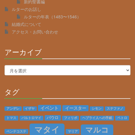
新約聖書編
ルターのお話し
ルターの年表（1483〜1546）
結婚式について
アクセス・お問い合わせ
アーカイブ
30%
Complete
ア
ー
カ
イ
タグ
ブ
30%
Complete
イベント
イースター
アンデレ
イザヤ
シモン
ステファノ
パウロ
トマス
バルトロマイ
フィリポ
ヘブライ人への手紙
ペトロ
マタイ
マルコ
ペンテコステ
マリア