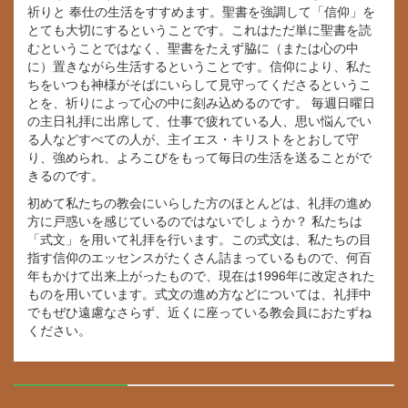
祈りと 奉仕の生活をすすめます。聖書を強調して「信仰」を
とても大切にするということです。これはただ単に聖書を読
むということではなく、聖書をたえず脇に（または心の中
に）置きながら生活するということです。信仰により、私た
ちをいつも神様がそばにいらして見守ってくださるというこ
とを、祈りによって心の中に刻み込めるのです。 毎週日曜日
の主日礼拝に出席して、仕事で疲れている人、思い悩んでい
る人などすべての人が、主イエス・キリストをとおして守
り、強められ、よろこびをもって毎日の生活を送ることがで
きるのです。
初めて私たちの教会にいらした方のほとんどは、礼拝の進め
方に戸惑いを感じているのではないでしょうか？ 私たちは
「式文」を用いて礼拝を行います。この式文は、私たちの目
指す信仰のエッセンスがたくさん詰まっているもので、何百
年もかけて出来上がったもので、現在は1996年に改定された
ものを用いています。式文の進め方などについては、礼拝中
でもぜひ遠慮なさらず、近くに座っている教会員におたずね
ください。
30%