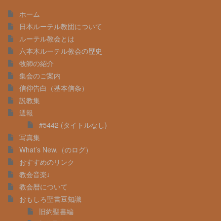
30%
Complete
ホーム
日本ルーテル教団について
ルーテル教会とは
六本木ルーテル教会の歴史
牧師の紹介
集会のご案内
信仰告白（基本信条）
説教集
週報
#5442 (タイトルなし)
写真集
What’s New.（のログ）
おすすめのリンク
教会音楽♩
教会暦について
おもしろ聖書豆知識
旧約聖書編