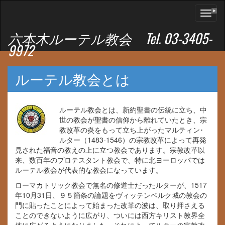
Toggl
naviga
六本木ルーテル教会 Tel. 03-3405-
9972
ルーテル教会とは
ルーテル教会とは、新約聖書の伝統に立ち、中
世の教会が聖書の信仰から離れていたとき、宗
教改革の炎をもって立ち上がったマルティン･
ルター（1483-1546）の宗教改革によって再発
見された福音の教えの上に立つ教会であります。宗教改革以
来、数百年のプロテスタント教会で、特に北ヨーロッパでは
ルーテル教会が代表的な教会になっています。
ローマカトリック教会で無名の修道士だったルターが、1517
年10月31日、９５箇条の論題をヴィッテンベルク城の教会の
門に貼ったことによって始まった改革の波は、取り押さえる
ことのできないように広がり、ついには西方キリスト教界全