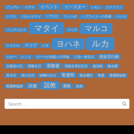
Complete
イベント
イースター
アンデレ
イザヤ
シモン
ステファノ
パウロ
トマス
バルトロマイ
フィリポ
ヘブライ人への手紙
ペトロ
マタイ
マルコ
ペンテコステ
マリア
ルカ
ヨハネ
ヤコブ
ミカエル
ユダ
使徒言行録
ルター
レント
ローマの信徒への手紙
三位一体主日
受難週
全聖徒の日
受難主日
宗教改革記念日
復活祭
教会暦
聖週間
昇天日
枝の主日
棕櫚の主日
聖金曜日
聖霊
聖霊降臨祭
説教
詩篇
週報
聖霊降臨節
音楽
Search
for: