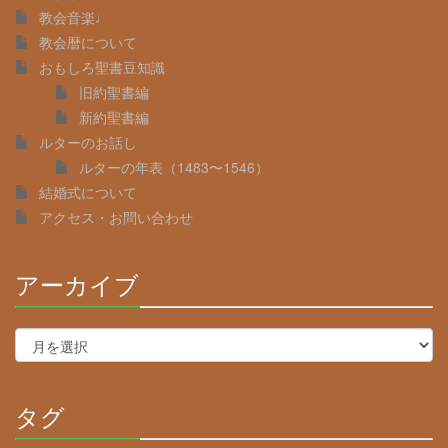
教会音楽♩
教会暦について
おもしろ聖書豆知識
旧約聖書編
新約聖書編
ルターのお話し
ルターの年表（1483〜1546）
結婚式について
アクセス・お問い合わせ
アーカイブ
30%
Complete
ア
ー
カ
イ
タグ
ブ
30%