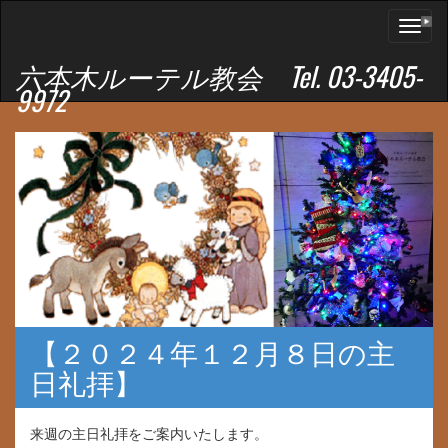
Toggl
naviga
六本木ルーテル教会 Tel. 03-3405-
9972
【２０２４年１２月８日の主
日礼拝】
来週の主日礼拝をご案内いたします。