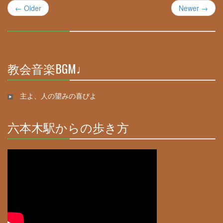
Post
← Older
Newer →
navigation
30%
Complete
教会音楽BGM♩
30%
Complete
主よ、人の望みの喜びよ
六本木駅からの歩き方
30%
Complete