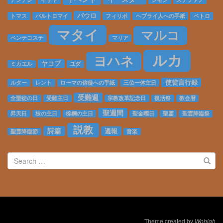
パウロ
トマス
バルトロマイ
フィリポ
ヘブライ人への手紙
ペトロ
マタイ
マルコ
ペンテコステ
マリア
ルカ
ヨハネ
ヤコブ
ミカエル
ユダ
使徒言行録
ルター
レント
ローマの信徒への手紙
三位一体主日
受難週
全聖徒の日
受難主日
宗教改革記念日
復活祭
教会暦
聖週間
昇天日
枝の主日
棕櫚の主日
聖金曜日
聖霊
聖霊降臨祭
説教
詩篇
週報
聖霊降臨節
音楽
Search
for:
Theme created by
Wphigh