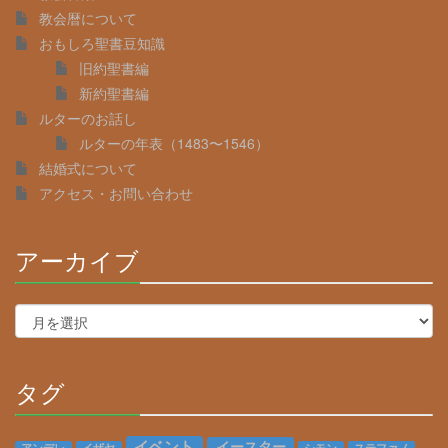
教会暦について
おもしろ聖書豆知識
旧約聖書編
新約聖書編
ルターのお話し
ルターの年表（1483〜1546）
結婚式について
アクセス・お問い合わせ
アーカイブ
30%
Complete
ア
ー
カ
イ
タグ
ブ
30%
Complete
イベント
イースター
アンデレ
イザヤ
シモン
ステファノ