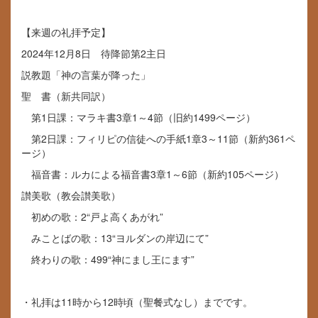
【来週の礼拝予定】
2024年12月8日 待降節第2主日
説教題「神の言葉が降った」
聖 書（新共同訳）
第1日課：マラキ書3章1～4節（旧約1499ページ）
第2日課：フィリピの信徒への手紙1章3～11節（新約361ペ
ージ）
福音書：ルカによる福音書3章1～6節（新約105ページ）
讃美歌（教会讃美歌）
初めの歌：2“戸よ高くあがれ”
みことばの歌：13“ヨルダンの岸辺にて”
終わりの歌：499“神にまし王にます”
・礼拝は11時から12時頃（聖餐式なし）までです。