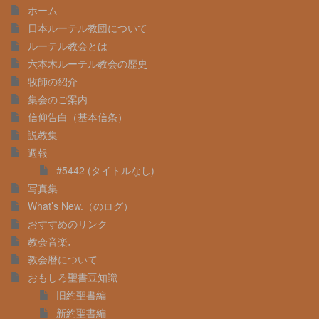
Complete
ホーム
日本ルーテル教団について
ルーテル教会とは
六本木ルーテル教会の歴史
牧師の紹介
集会のご案内
信仰告白（基本信条）
説教集
週報
#5442 (タイトルなし)
写真集
What’s New.（のログ）
おすすめのリンク
教会音楽♩
教会暦について
おもしろ聖書豆知識
旧約聖書編
新約聖書編