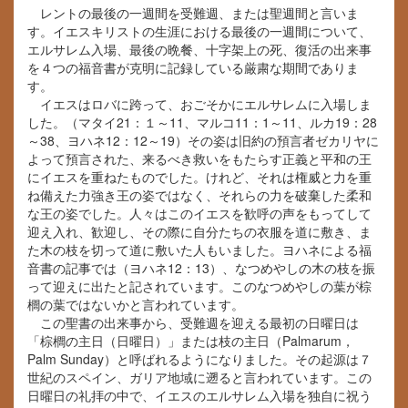
レントの最後の一週間を受難週、または聖週間と言いま
す。イエスキリストの生涯における最後の一週間について、
エルサレム入場、最後の晩餐、十字架上の死、復活の出来事
を４つの福音書が克明に記録している厳粛な期間でありま
す。
イエスはロバに跨って、おごそかにエルサレムに入場しま
した。（マタイ21：１～11、マルコ11：1～11、ルカ19：28
～38、ヨハネ12：12～19）その姿は旧約の預言者ゼカリヤに
よって預言された、来るべき救いをもたらす正義と平和の王
にイエスを重ねたものでした。けれど、それは権威と力を重
ね備えた力強き王の姿ではなく、それらの力を破棄した柔和
な王の姿でした。人々はこのイエスを歓呼の声をもってして
迎え入れ、歓迎し、その際に自分たちの衣服を道に敷き、ま
た木の枝を切って道に敷いた人もいました。ヨハネによる福
音書の記事では（ヨハネ12：13）、なつめやしの木の枝を振
って迎えに出たと記されています。このなつめやしの葉が棕
櫚の葉ではないかと言われています。
この聖書の出来事から、受難週を迎える最初の日曜日は
「棕櫚の主日（日曜日）」または枝の主日（Palmarum，
Palm Sunday）と呼ばれるようになりました。その起源は７
世紀のスペイン、ガリア地域に遡ると言われています。この
日曜日の礼拝の中で、イエスのエルサレム入場を独自に祝う