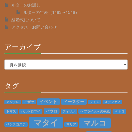
ルターのお話し
ルターの年表（1483〜1546）
結婚式について
アクセス・お問い合わせ
アーカイブ
30%
Complete
ア
ー
カ
イ
タグ
ブ
30%
Complete
イベント
イースター
アンデレ
イザヤ
シモン
ステファノ
パウロ
トマス
バルトロマイ
フィリポ
ヘブライ人への手紙
ペトロ
マタイ
マルコ
ペンテコステ
マリア