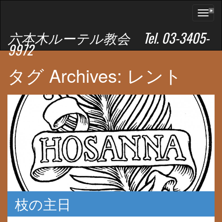
Toggl
naviga
六本木ルーテル教会 Tel. 03-3405-
9972
タグ Archives: レント
枝の主日