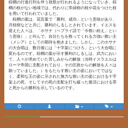
棕櫚の行進行列を伴う祝祭が行われるようになっていき、棕
櫚の枝がない地域では、代わりに常緑樹の枝や花をつけた枝
を用いて行われていました。
棕櫚の葉は、花言葉で「勝利、成功」という意味があり、
月桂樹などと共に、勝利のしるしとされています。イエスを
迎えた人々は、「ホサナ（ヘブライ語で「今救い給え」とい
う意味）」と叫んで、自分たちを救ってくれる力強い救い主
（メシア）としての期待を抱きました。しかし、このホサナ
の大合唱は、数日後には「十字架につけろ」という大合唱に
変わるのです。棕櫚の葉が示す勝利のしるしは、武力におい
て、人々が求めていた苦しみからの解放（当時イスラエルは
ローマ帝国に支配されており、その圧政からの解放を人々は
願っていました。）をもたらす救い主の姿においてではな
く、柔和な王の姿に示された無力な救い主の姿における十字
架上の死、そしてその死の支配を打ち破った復活における罪
と死からの勝利を示しているのです。
30%
Complete