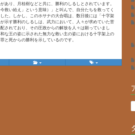
があり、月桂樹などと共に、勝利のしるしとされています。
「今救い給え」という意味）」と叫んで、自分たちを救ってく
ました。しかし、このホサナの大合唱は、数日後には「十字架
葉が示す勝利のしるしは、武力において、人々が求めていた苦
支配されており、その圧政からの解放を人々は願っていまし
柔和な王の姿に示された無力な救い主の姿における十字架上の
る罪と死からの勝利を示しているのです。
ア
ー
カ
イ
ブ