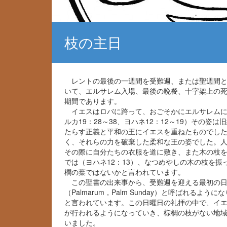
枝の主日
レントの最後の一週間を受難週、または聖週間と
いて、エルサレム入場、最後の晩餐、十字架上の
期間であります。
イエスはロバに跨って、おごそかにエルサレムに入場
ルカ19：28～38、ヨハネ12：12～19）その
たらす正義と平和の王にイエスを重ねたものでし
く、それらの力を破棄した柔和な王の姿でした。
その際に自分たちの衣服を道に敷き、また木の枝
では（ヨハネ12：13）、なつめやしの木の枝を
櫚の葉ではないかと言われています。
この聖書の出来事から、受難週を迎える最初の日
（Palmarum，Palm Sunday）と呼ばれ
と言われています。この日曜日の礼拝の中で、イ
が行われるようになっていき、棕櫚の枝がない地
いました。