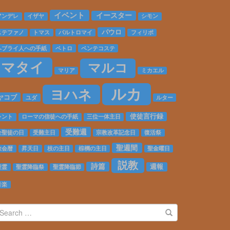
30%
Complete
イベント
イースター
アンデレ
イザヤ
シモン
パウロ
ステファノ
トマス
バルトロマイ
フィリポ
ヘブライ人への手紙
ペトロ
ペンテコステ
マタイ
マルコ
マリア
ミカエル
ルカ
ヨハネ
ヤコブ
ユダ
ルター
使徒言行録
レント
ローマの信徒への手紙
三位一体主日
受難週
全聖徒の日
受難主日
宗教改革記念日
復活祭
聖週間
教会暦
昇天日
枝の主日
棕櫚の主日
聖金曜日
説教
詩篇
週報
聖霊
聖霊降臨祭
聖霊降臨節
音楽
earch
r: