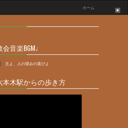
ホーム
30%
Complete
教会音楽BGM♩
30%
Complete
主よ、人の望みの喜びよ
六本木駅からの歩き方
30%
Complete