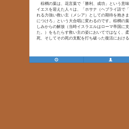
棕櫚の葉は、花言葉で「勝利、成功」という意味
イエスを迎えた人々は、「ホサナ（ヘブライ語で
れる力強い救い主（メシア）としての期待を抱き
につけろ」という大合唱に変わるのです。棕櫚の
しみからの解放（当時イスラエルはローマ帝国に
た。）をもたらす救い主の姿においてではなく、
死、そしてその死の支配を打ち破った復活におけ