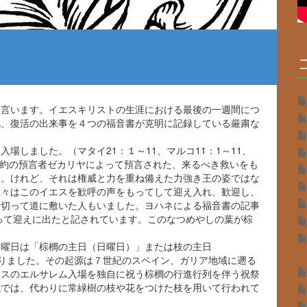
言います。イエスキリストの生涯における最後の一週間につ
死、復活の出来事を４つの福音書が克明に記録している厳粛な
しました。（マタイ21：１～11、マルコ11：1～11、
姿は旧約の預言者ゼカリヤによって預言された、来るべき救いをも
た。けれど、それは権威と力を重ね備えた力強き王の姿ではな
人々はこのイエスを歓呼の声をもってして迎え入れ、歓迎し、
を切って道に敷いた人もいました。ヨハネによる福音書の記事
振って迎えに出たと記されています。このなつめやしの葉が棕
曜日は「棕櫚の主日（日曜日）」または枝の主日
るようになりました。その起源は７世紀のスペイン、ガリア地域に遡る
エスのエルサレム入場を独自に祝う棕櫚の行進行列を伴う祝祭
域では、代わりに常緑樹の枝や花をつけた枝を用いて行われて