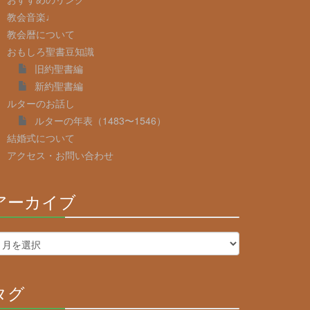
教会音楽♩
教会暦について
おもしろ聖書豆知識
旧約聖書編
新約聖書編
ルターのお話し
ルターの年表（1483〜1546）
結婚式について
アクセス・お問い合わせ
アーカイブ
30%
Complete
タグ