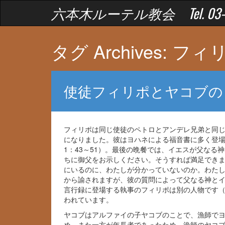
六本木ルーテル教会 Tel. 03-34
タグ Archives: フィ
使徒フィリポとヤコブの
フィリポは同じ使徒のペトロとアンデレ兄弟と同じ
になりました。彼はヨハネによる福音書に多く登
1：43～51）。最後の晩餐では、イエスが父な
ちに御父をお示しください。そうすれば満足でき
にいるのに、わたしが分かっていないのか。わたし
から諭されますが、彼の質問によって父なる神と
言行録に登場する執事のフィリポは別の人物です（
われています。
ヤコブはアルファイの子ヤコブのことで、漁師で
め、また一方が年長者であったため、漁師のヤコ