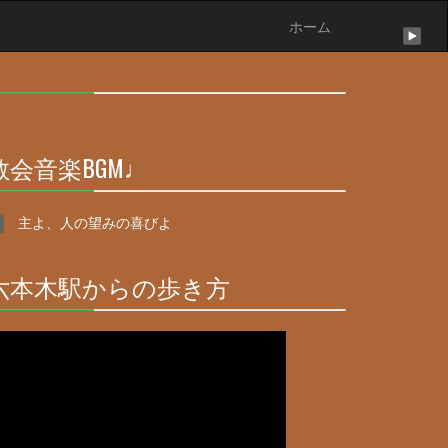
ホーム
30%
Complete
教会音楽BGM♩
30%
Complete
主よ、人の望みの喜びよ
六本木駅からの歩き方
30%
Complete