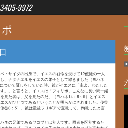
05-9972
リポ
日
ベトサイダの出身で、イエスの召命を受けて12使徒の一人
場し、ナタナエルをイエスの弟子として導きました（ヨハネ
る神について証しをしていた時、彼がイエスに「主よ、わたした
ます。」と言うと、イエスは「フィリポ、こんなに長い間一緒
を見た者は、父を見たのだ」（ヨハネ14：8～9）とイエス
イエスがひとつであるということが明らかにされました。使徒
使徒6：5）。彼は最後フリギアで宣教して、殉教したと言
ヨハネの兄弟であるヤコブとは別人です。両者を区別するた
ブは大ヤコブ、アルファイの子のヤコブは小ヤコブと言われて