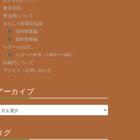
教会音楽♩
教会暦について
おもしろ聖書豆知識
旧約聖書編
新約聖書編
ルターのお話し
ルターの年表（1483〜1546）
結婚式について
アクセス・お問い合わせ
アーカイブ
30%
Complete
タグ