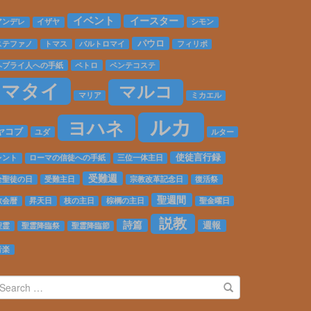
30%
Complete
イベント
イースター
アンデレ
イザヤ
シモン
パウロ
ステファノ
トマス
バルトロマイ
フィリポ
ヘブライ人への手紙
ペトロ
ペンテコステ
マタイ
マルコ
マリア
ミカエル
ルカ
ヨハネ
ヤコブ
ユダ
ルター
使徒言行録
レント
ローマの信徒への手紙
三位一体主日
受難週
全聖徒の日
受難主日
宗教改革記念日
復活祭
聖週間
教会暦
昇天日
枝の主日
棕櫚の主日
聖金曜日
説教
詩篇
週報
聖霊
聖霊降臨祭
聖霊降臨節
音楽
earch
r: