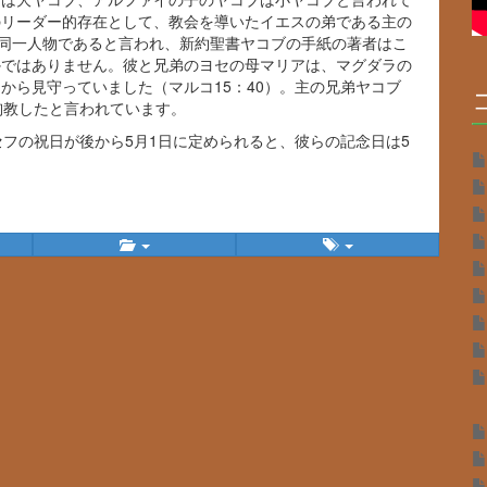
のリーダー的存在として、教会を導いたイエスの弟である主の
1）と同一人物であると言われ、新約聖書ヤコブの手紙の著者はこ
かではありません。彼と兄弟のヨセの母マリアは、マグダラの
から見守っていました（マルコ15：40）。主の兄弟ヤコブ
殉教したと言われています。
セフの祝日が後から5月1日に定められると、彼らの記念日は5