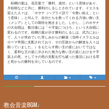
棕櫚の葉は、花言葉で「勝利、成功」という意味があり、
月桂樹などと共に、勝利のしるしとされています。イエスを
迎えた人々は、「ホサナ（ヘブライ語で「今救い給え」とい
う意味）」と叫んで、自分たちを救ってくれる力強い救い主
（メシア）としての期待を抱きました。しかし、このホサナ
の大合唱は、数日後には「十字架につけろ」という大合唱に
変わるのです。棕櫚の葉が示す勝利のしるしは、武力におい
て、人々が求めていた苦しみからの解放（当時イスラエルは
ローマ帝国に支配されており、その圧政からの解放を人々は
願っていました。）をもたらす救い主の姿においてではな
く、柔和な王の姿に示された無力な救い主の姿における十字
架上の死、そしてその死の支配を打ち破った復活における罪
と死からの勝利を示しているのです。
30%
Complete
教会音楽BGM♩