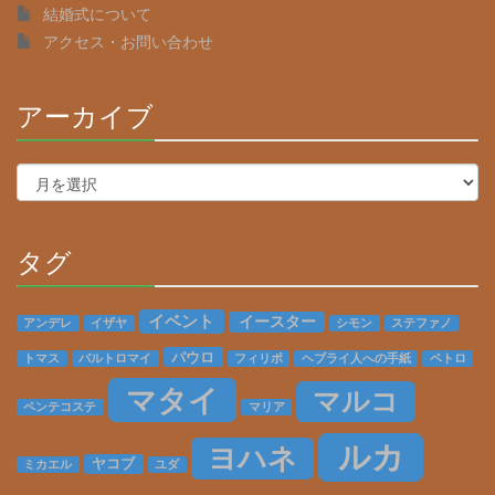
結婚式について
アクセス・お問い合わせ
アーカイブ
30%
Complete
ア
ー
カ
イ
タグ
ブ
30%
Complete
イベント
イースター
アンデレ
イザヤ
シモン
ステファノ
パウロ
トマス
バルトロマイ
フィリポ
ヘブライ人への手紙
ペトロ
マタイ
マルコ
ペンテコステ
マリア
ルカ
ヨハネ
ヤコブ
ミカエル
ユダ