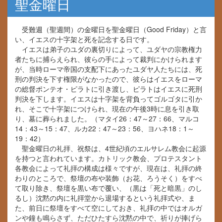
聖金曜日
受難週（聖週間）の金曜日を聖金曜日（Good Friday）と言
い、イエスの十字架と死を記念する日です。
イエスは弟子のユダの裏切りによって、ユダヤの宗教権力
者たちに捕らえられ、彼らの手によって裁判にかけられます
が、当時ローマ帝国の支配下にあったユダヤ人たちには、死
刑の判決を下す権限がなかったので、彼らはイエスをローマ
の総督ポンテオ・ピラトに引き渡し、ピラトはイエスに死刑
判決を下します。イエスは十字架を背負ってゴルゴタに引か
れ、そこで十字架につけられ、現在の午後3時に息を引き取
り、墓に葬られました。（マタイ26：47～27：66、マルコ
14：43～15：47、ルカ22：47～23：56、ヨハネ18：1～
19：42）
聖金曜日の礼拝、祝祭は、4世紀頃のエルサレム教会に起源
を持つと言われています。カトリック教会、プロテスタント
各教会によって礼拝の構成は様々ですが、現在は、礼拝の終
わりのところで、祭壇の布や装飾（お花、ろうそく）をすべ
て取り除き、祭壇を黒い布で覆い、（黒は「死と暗黒」のし
るし）沈黙の内に礼拝堂から退場するという礼拝式や、ま
た、前日に祭壇をすべて空にしておき、礼拝の中ではオルガ
ンや鐘も鳴らさず、ただひたすら沈黙の中で、祈りが捧げら