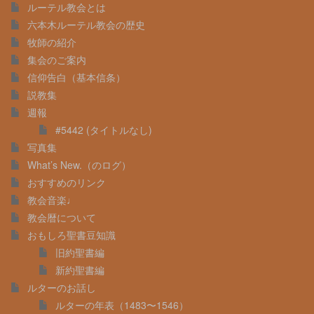
ルーテル教会とは
六本木ルーテル教会の歴史
牧師の紹介
集会のご案内
信仰告白（基本信条）
説教集
週報
#5442 (タイトルなし)
写真集
What’s New.（のログ）
おすすめのリンク
教会音楽♩
教会暦について
おもしろ聖書豆知識
旧約聖書編
新約聖書編
ルターのお話し
ルターの年表（1483〜1546）