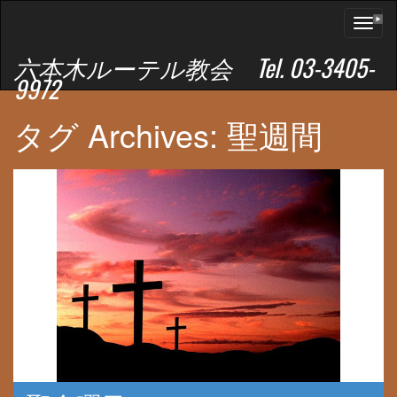
Toggl
naviga
六本木ルーテル教会 Tel. 03-3405-
9972
タグ Archives: 聖週間