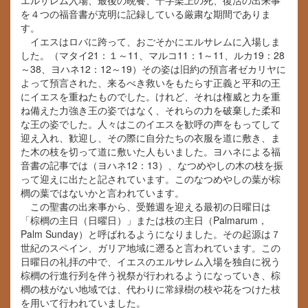
エルサレム入場、最後の晩餐、十字架上の死、復活の出来事
を４つの福音書が克明に記録している厳粛な期間でありま
す。
イエスはロバに跨って、おごそかにエルサレムに入場しま
した。（マタイ21：１～11、マルコ11：1～11、ルカ19：28
～38、ヨハネ12：12～19）その姿は旧約の預言者ゼカリヤに
よって預言された、来るべき救いをもたらす正義と平和の王
にイエスを重ねたものでした。けれど、それは権威と力を重
ね備えた力強き王の姿ではなく、それらの力を破棄した柔和
な王の姿でした。人々はこのイエスを歓呼の声をもってして
迎え入れ、歓迎し、その際に自分たちの衣服を道に敷き、ま
た木の枝を切って道に敷いた人もいました。ヨハネによる福
音書の記事では（ヨハネ12：13）、なつめやしの木の枝を振
って迎えに出たと記されています。このなつめやしの葉が棕
櫚の葉ではないかと言われています。
この聖書の出来事から、受難週を迎える最初の日曜日は
「棕櫚の主日（日曜日）」または枝の主日（Palmarum，
Palm Sunday）と呼ばれるようになりました。その起源は７
世紀のスペイン、ガリア地域に遡ると言われています。この
日曜日の礼拝の中で、イエスのエルサレム入場を独自に祝う
棕櫚の行進行列を伴う祝祭が行われるようになっていき、棕
櫚の枝がない地域では、代わりに常緑樹の枝や花をつけた枝
を用いて行われていました。